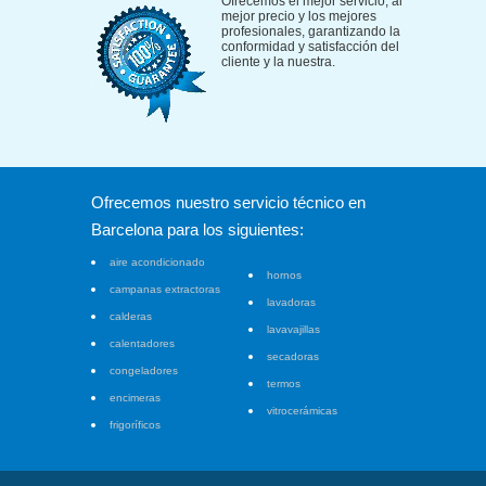
Ofrecemos el mejor servicio, al
mejor precio y los mejores
profesionales, garantizando la
conformidad y satisfacción del
cliente y la nuestra.
Ofrecemos nuestro servicio técnico en
Barcelona para los siguientes:
aire acondicionado
hornos
campanas extractoras
lavadoras
calderas
lavavajillas
calentadores
secadoras
congeladores
termos
encimeras
vitrocerámicas
frigoríficos